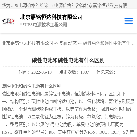
华为UPS电源价格？维谛ups电源价格？咨询北京嘉铭恒达科技有限公司是一家华为UPS电源代理商，产品有：华为UPS电源、维谛ups电源、科士达UPS不间断电源、艾默生UPS电源、德国阳光蓄电池、科华UPS电源、山特UPS电源、施耐德UPS电源、施耐德APC电源、松下蓄电池、易事特UPS电源等国内外**ups电源和蓄电池产品。欢迎访问北京嘉铭恒达科技有限公司网站！
北京嘉铭恒达科技有限公司
**UPS电源技术工程公司
华为UPS电源
北京嘉铭恒达科技有限公司
->
新闻动态
-> 碳性电池和碱性电池有什么区别
华为UPS2000-A
碳性电池和碱性电池有什么区别
系列 (1-3kVA )
时间：2022-05-10
点击次数：1007
信息来源：
华为UPS2000-A
碳性电池和碱性电池有什么区别
系列 (6-10kVA )
华为UPS2000-G
碳性电池和碱性电池同属锌锰干电池，但制造材料不同，区别如下：
一、结构区别：碳性电池也叫锌锰电池，以二氧化锰粉、氯化铵及碳黑
系列 (1-3kVA )
华为UPS2000-G
组成的一个混合糊状物构成正极，以锌筒作为负极； 碱性电池也叫碱
性锌锰电池，以二氧化锰为正极，锌为负极，氢氧化钾为电解液。
系列 (6-20kVA )
华为UPS5000-A
二、型号区别：以常见的5号电池为例，单只电池的标称电压同为
1.5V。碳性电池的型号为R6，其中有可细分为R6S、R6C、R6P，S为普
系列 (30-120kVA
华为UPS5000-E