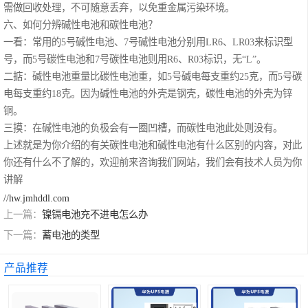
需做回收处理，不可随意丢弃，以免重金属污染环境。
六、如何分辨碱性电池和碳性电池？
一看：常用的5号碱性电池、7号碱性电池分别用LR6、LR03来标识型
号，而5号碳性电池和7号碳性电池则用R6、R03标识，无“L”。
二掂：碱性电池重量比碳性电池重，如5号碱电每支重约25克，而5号碳
电每支重约18克。因为碱性电池的外壳是钢壳，碳性电池的外壳为锌
铜。
三摸：在碱性电池的负极会有一圈凹槽，而碳性电池此处则没有。
上述就是为你介绍的有关
碳性电池和碱性电池有什么区别
的内容，对此
你还有什么不了解的，欢迎前来咨询我们网站，我们会有技术人员为你
讲解
//hw.jmhddl.com
上一篇：
镍镉电池充不进电怎么办
下一篇：
蓄电池的类型
产品推荐