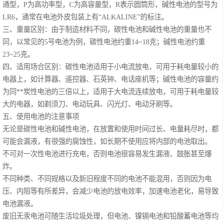
通型，P为高功率型，C为高容量型，R表示圆筒形，碱性电池的型号为
)
系列 (25-75kVA)
LR6，通常在电池外皮包装上有“ALKALINE”的标注。
华为UPS5000-E
三、重量区别：由于制造材料不同，碳性电池和碱性电池的重量也不
系列 (25-
华为UPS5000-E
同，以常见的5号电池为例，碳性电池约重14~18克；碱性电池约重
23~25克。
125kVA)
系列 (50-
华为FusionPower
四、适用场合区别：碳性电池适用于小电流放电，可用于耗电量较小的
电器上，如计算器、遥控器、石英钟、电话座机等；碱性电池的容量约
800kVA)
系列
维谛UPS电源
为同**炭性电池的三倍以上，适用于大电流连续放电，可用于耗电量较
大的电器，如剃须刀、电动玩具、闪光灯、电动牙刷等。
（1200kVA）
五、使用电池的注意事项
无论是碳性电池和碱性电池，在放置和使用时间过长、电量耗尽时，都
可能会漏液，有很强的腐蚀性，如长期不使用应将内部的电池取出。
不可对一次性电池进行充电，否则电池很容易发生漏液、鼓胀甚至爆
炸。
不同种类、不同规格以及新旧程度不同的电池不能混用，否则因为电
压、内阻等有所差异，会减少电池的放电效率，加速电池老化，易导致
电池漏液。
废旧无汞电池可随生活垃圾处理，但电池、镍镉电池和铅酸蓄电池等均