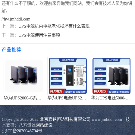
还有什么不了解的，欢迎前来咨询我们网站，我们会有技术人员为你讲
解。
//hw.jmhddl.com
上一篇：
UPS电源机内电瓶老化损坏有什么表现
下一篇：
UPS电源使用注意事项
产品推荐
华为UPS2000-G系列 (1-3kVA )
华为UPS电源UPS2000-G
华为UPS电源5000-E-125K
Copyright 2022-2022 
北京嘉铭恒达科技有限公司
 www.jmhddl.com   技
术支持：八方资源
网站建设
京ICP备2020046794号