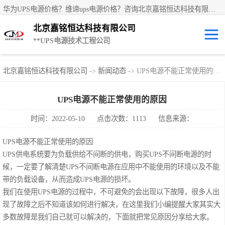
华为UPS电源价格？维谛ups电源价格？咨询北京嘉铭恒达科技有限公司是一家华为UPS电源代理商，产品有：华为UPS电源、维谛ups电源、科士达UPS不间断电源、艾默生UPS电源、德国阳光蓄电池、科华UPS电源、山特UPS电源、施耐德UPS电源、施耐德APC电源、松下蓄电池、易事特UPS电源等国内外**ups电源和蓄电池产品。欢迎访问北京嘉铭恒达科技有限公司网站！
北京嘉铭恒达科技有限公司
**UPS电源技术工程公司
华为UPS电源
北京嘉铭恒达科技有限公司
->
新闻动态
-> UPS电源不能正常使用的原因
华为UPS2000-A
UPS电源不能正常使用的原因
系列 (1-3kVA )
时间：2022-05-10
点击次数：1113
信息来源：
华为UPS2000-A
UPS电源不能正常使用的原因
系列 (6-10kVA )
华为UPS2000-G
UPS供电系统要为负载供给不间断的供电，购买UPS不间断电源的时
候，一定要了解清楚UPS不间断电源在应用中不能使用的环境以及不能
系列 (1-3kVA )
华为UPS2000-G
带的负载设备，从而造成UPS电源的损坏。
我们在使用UPS电源的过程中，不可避免的会出现以下故障，很多人出
系列 (6-20kVA )
华为UPS5000-A
现了故障之后不知道该如何进行解决，在这里我们小编提醒大家其实大
多数故障是我们自己就可以解决的，下面就把常见原因分享给大家。
系列 (30-120kVA
华为UPS5000-E