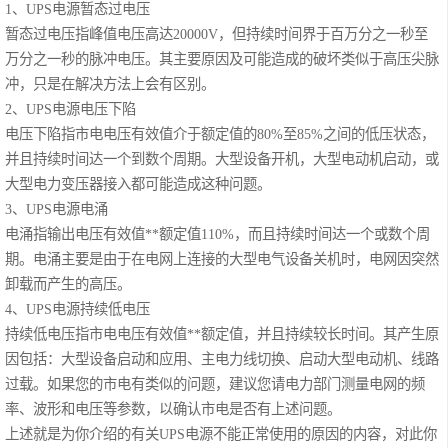
1、UPS电源暂态过电压
)
系列 (25-75kVA)
暂态过电压指峰值电压高达20000V，但持续时间界于百万分之一秒至
华为UPS5000-E
万分之一秒的脉冲电压。其主要原因及可能造成的破坏类似于高压尖脉
系列 (25-
华为UPS5000-E
冲，只是在解决方法上会有区别。
2、UPS电源电压下陷
125kVA)
系列 (50-
华为FusionPower
电压下陷指市电电压有效值介于额定值的80%至85%之间的低压状态，
并且持续时间达一个到数个周期。大型设备开机，大型电动机启动，或
800kVA)
系列
维谛UPS电源
大型电力变压器接入都可能造成这种问题。
3、UPS电源电涌
（1200kVA）
电涌指输出电压有效值**额定值110%，而且持续时间达一个或数个周
期。电涌主要是由于在电网上连接的大型电气设备关机时，电网因突然
卸载而产生的高压。
4、UPS电源持续低电压
持续低电压指市电电压有效值**额定值，并且持续较长时间。其产生原
因包括：大型设备启动和应用、主电力线切换、启动大型电动机、线路
过载。如果您的市电有类似的问题，建议您请电力部门测量电网的频
率、波形和电压等参数，以确认市电是否有上述问题。
上述就是为你介绍的有关
UPS电源不能正常使用的原因
的内容，对此你