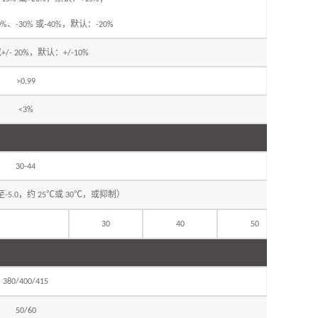
、
或
，默认：
0%
-30%
-40%
-20%
或
，默认：
+/- 20%
+/-10%
>0.99
<3%
30-44
至
，约
℃或
℃，或抑制）
-5.0
25
30
30
40
50
380/400/415
50/60