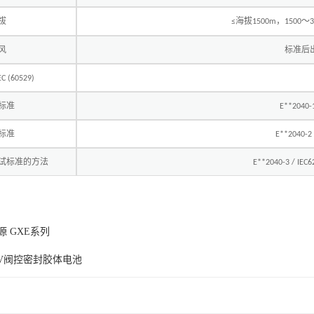
拔
海拔
，
～
≤
1500m
1500
风
标准后
EC (60529)
标准
E**2040-
标准
E**2040-2 
试标准的方法
E**2040-3 / IEC6
 GXE系列
2V阀控密封胶体电池