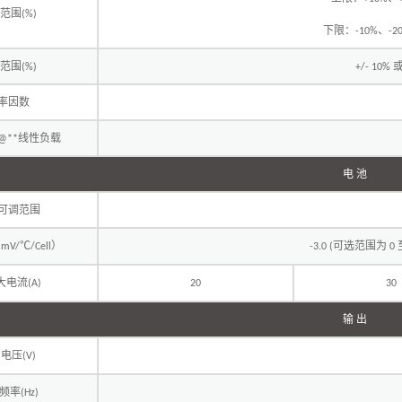
范围
(%)
下限：
、
-10%
-2
范围
(%)
+/- 10%
率因数
线性负载
@**
电 池
可调范围
℃
）
可选范围为
(mV/
/Cell
-3.0 (
0
大电流
(A)
20
30
输 出
出电压
(V)
频率
(Hz)