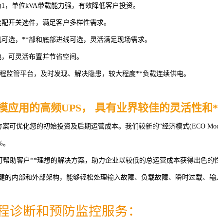
为1，单位kVA带载能力强，有效降低客户投资。
选配开关选件，满足客户多样性需求。
风可选，**部和底部进线可选，灵活满足现场需求。
地，可灵活布置并节省空间。
net远程监管平台，及时发现、解决隐患，较大程度**负载连续供电。
模应用的高频UPS， 具有业界较佳的灵活性和*
优化您的初始投资及后期运营成本。我们较新的“经济模式(ECO Mode)”效率已*
5%。
帮助客户**理想的解决方案，助力企业以较低的总运营成本获得出色的性能，且
稳健的内部和外部架构，能够轻松处理输入故障、负载故障、瞬时过载、
程诊断和预防监控服务：