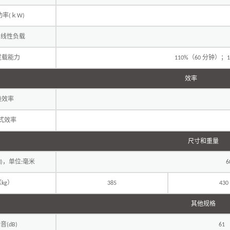
功率
ｋ
(
W)
线性负载
过载能力
（
分钟）；
110%
60
效率
换效率
式效率
尺寸和重量
，单位
毫米
)
:
6
（
）
kg
385
430
其他规格
噪音
(dB)
61