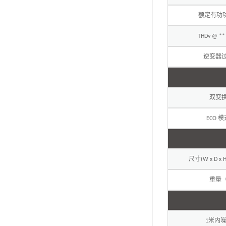
额定有功
THDv @ **
逆变器
双变
模
ECO
尺寸
(W x D x H
重量
米内
1