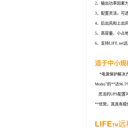
2、输出功率因素
3、配置灵活，可
4、后出风和上出
5、高容量、小占
6、支持LIFE.
适于中小规
*电源保护解决方案可
Mode)”的**达96.
灵活的UPS配置可
**优势，其具有
LIFE
远
TM