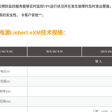
断和预防监控服务能够实时监控UPS运行状况并在发生故障时及时发出警报
高的安全性， 令客户安枕**。
S电源
Liebert eXM
技术规格：
ｋ
ｋ
ｋ
ｋ
ｋ
VA/
W)
80
VA/
W
100
VA
输 入
入电压
(V)
压范围
(V)
频率
(Hz)
范围
(Hz)
上限：
、
+10%