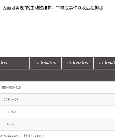
， 因而可实现*的主动性维护、**响应事件以及远程排除
ｋ
ｋ
ｋ
ｋ
ｋ
ｋ
ｋ
/
W
120
VA/
W
160
VA/
W
200
VA/
W
380/400/415
～
228
478
50/60
40-70
或
，默认：
；
+15%
+20%
+15%