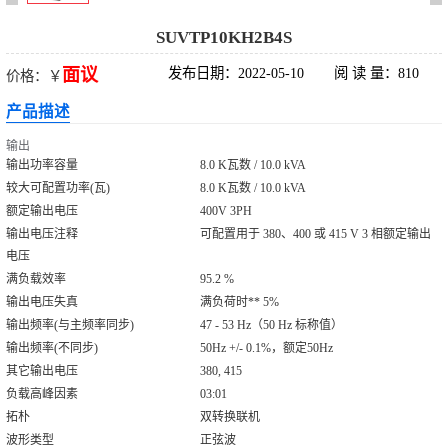
)
系列 (25-75kVA)
华为UPS5000-E
SUVTP10KH2B4S
面议
发布日期：2022-05-10
阅 读 量：810
价格：￥
系列 (25-
华为UPS5000-E
产品描述
125kVA)
系列 (50-
华为FusionPower
输出
输出功率容量
8.0 K瓦数 / 10.0 kVA
800kVA)
系列
维谛UPS电源
较大可配置功率(瓦)
8.0 K瓦数 / 10.0 kVA
额定输出电压
400V 3PH
（1200kVA）
输出电压注释
可配置用于 380、400 或 415 V 3 相额定输出
电压
满负载效率
95.2 %
输出电压失真
满负荷时** 5%
输出频率(与主频率同步)
47 - 53 Hz（50 Hz 标称值）
输出频率(不同步)
50Hz +/- 0.1%，额定50Hz
其它输出电压
380, 415
负载高峰因素
03:01
拓朴
双转换联机
波形类型
正弦波