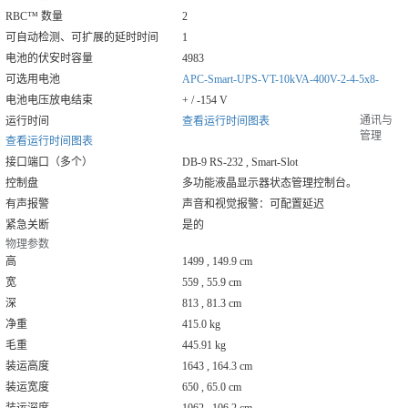
RBC™ 数量
2
可自动检测、可扩展的延时时间
1
电池的伏安时容量
4983
可选用电池
APC-Smart-UPS-VT-10kVA-400V-2-4-5x8-
电池电压放电结束
+ / -154 V
通讯与
运行时间
查看运行时间图表
管理
查看运行时间图表
接口端口（多个）
DB-9 RS-232 , Smart-Slot
控制盘
多功能液晶显示器状态管理控制台。
有声报警
声音和视觉报警：可配置延迟
紧急关断
是的
物理参数
高
1499 , 149.9 cm
宽
559 , 55.9 cm
深
813 , 81.3 cm
净重
415.0 kg
毛重
445.91 kg
装运高度
1643 , 164.3 cm
装运宽度
650 , 65.0 cm