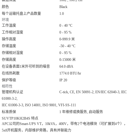
装运深度
1062 , 106.2 cm
颜色
Black
每个运输托盘上产品数量
1.0
环境
工作温度
0 - 40 °C
工作相对湿度
0 - 95 %
操作高度
0-999.9 米
存储温度
-50 - 40 °C
存储相对湿度
0 - 95 %
存储高度
0-15000 米
在设备表面1米外可听到的噪音
64.0 dBA
在线热耗散
1774.0 BTU/hr
保护等级
IP 20
相符性
管理机构认证
C-tick, CE, EN 50091-2, EN/IEC 62040-3, IEC
61000-3-2,
IEC 61000-3-3, ISO 14001, ISO 9001, VFI-SS-111
标准质保
1 年维修或换服务, 启动服务
SUVTP10KH2B4S 特点
APC公司的Smart-UPS VT，10kVA，400V，带有2个电池模块（可扩展到4个），
5x8开机服务，内部维护旁路，具有并联能力