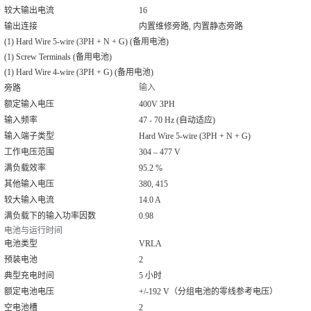
较大输出电流
16
输出连接
内置维修旁路, 内置静态旁路
(1) Hard Wire 5-wire (3PH + N + G) (备用电池)
(1) Screw Terminals (备用电池)
(1) Hard Wire 4-wire (3PH + G) (备用电池)
输入
旁路
额定输入电压
400V 3PH
输入频率
47 - 70 Hz (自动适应)
输入端子类型
Hard Wire 5-wire (3PH + N + G)
工作电压范围
304 – 477 V
满负载效率
95.2 %
其他输入电压
380, 415
较大输入电流
14.0 A
满负载下的输入功率因数
0.98
电池与运行时间
电池类型
VRLA
预装电池
2
典型充电时间
5 小时
额定电池电压
+/-192 V（分组电池的零线参考电压）
空电池槽
2