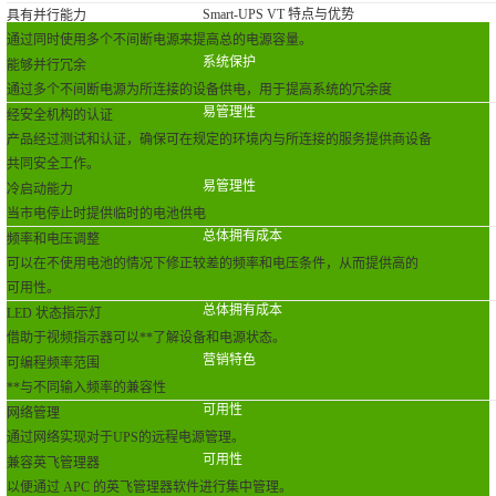
Smart-UPS VT 特点与优势
具有并行能力
通过同时使用多个不间断电源来提高总的电源容量。
系统保护
能够并行冗余
通过多个不间断电源为所连接的设备供电，用于提高系统的冗余度
易管理性
经安全机构的认证
产品经过测试和认证，确保可在规定的环境内与所连接的服务提供商设备
共同安全工作。
易管理性
冷启动能力
当市电停止时提供临时的电池供电
总体拥有成本
频率和电压调整
可以在不使用电池的情况下修正较差的频率和电压条件，从而提供高的
可用性。
总体拥有成本
LED 状态指示灯
借助于视频指示器可以**了解设备和电源状态。
营销特色
可编程频率范围
**与不同输入频率的兼容性
可用性
网络管理
通过网络实现对于UPS的远程电源管理。
可用性
兼容英飞管理器
以便通过 APC 的英飞管理器软件进行集中管理。