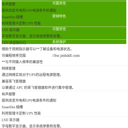
可服务性
有声报警
提供改变市电和UPS电源条件的通知
营销特色
SmartSlot 插槽
利用管理卡定制 UPS 性能
可服务性
LSD 显示器
字母数字显示器，显示系统参数和告警。
系统保护
LED 状态指示灯
借助于视频指示器可以**了解设备和电源状态。
//hw.jmhddl.com
可编程频率范围
**与不同输入频率的兼容性
网络管理
通过网络实现对于UPS的远程电源管理。
兼容英飞管理器
以便通过 APC 的英飞管理器软件进行集中管理。
有声报警
提供改变市电和UPS电源条件的通知
SmartSlot 插槽
利用管理卡定制 UPS 性能
LSD 显示器
字母数字显示器，显示系统参数和告警。