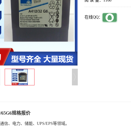
阅 读 量：1168
在线QQ：
/65G6
规格报价
通信、电力、储能、
UPS/EPS
等领域。