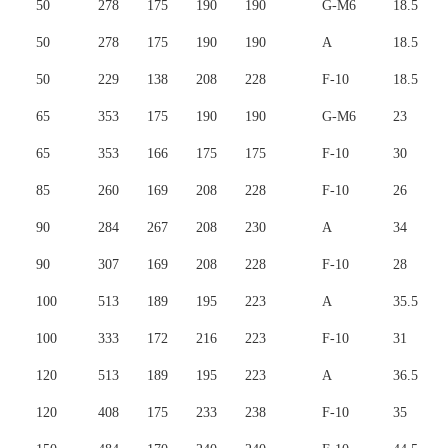
50
278
175
190
190
G-M6
18.5
50
278
175
190
190
A
18.5
50
229
138
208
228
F-10
18.5
65
353
175
190
190
G-M6
23
65
353
166
175
175
F-10
30
85
260
169
208
228
F-10
26
90
284
267
208
230
A
34
90
307
169
208
228
F-10
28
100
513
189
195
223
A
35.5
100
333
172
216
223
F-10
31
120
513
189
195
223
A
36.5
120
408
175
233
238
F-10
35