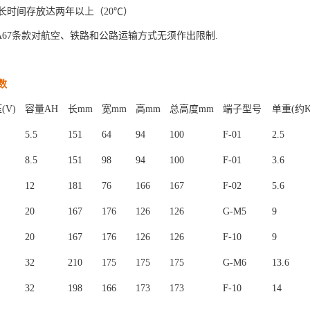
长时间存放达两年以上（
20℃
）
A67
条款对航空、铁路和公路运输方式无须作出限制.
数
压
(V)
容量
AH
长
mm
宽
mm
高
mm
总高度
mm
端子型号
单重
(
约K
5.5
151
64
94
100
F-01
2.5
8.5
151
98
94
100
F-01
3.6
12
181
76
166
167
F-02
5.6
20
167
176
126
126
G-M5
9
20
167
176
126
126
F-10
9
32
210
175
175
175
G-M6
13.6
32
198
166
173
173
F-10
14