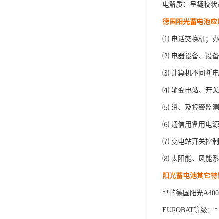
电解质：呈凝胶状
德国阳光蓄电池应
⑴
电话交换机；办
⑵
电器设备、设备
⑶
计算机不间断电
⑷
输变电站、开关
⑸
消、及报警监测
⑹
通信用备用电源
⑺
变电站开关控制
⑻
太阳能、风能系
阳光蓄电池其它特
**的德国阳光
A400
EUROBAT
等级：*