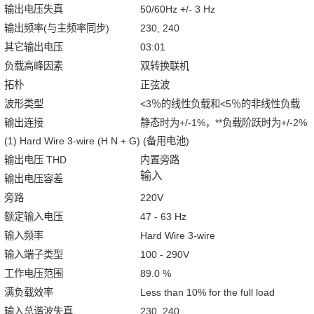
输出电压失真
50/60Hz +/- 3 Hz
输出频率(与主频率同步)
230, 240
其它输出电压
03:01
负载高峰因素
双转换联机
拓朴
正弦波
波形类型
<3％的线性负载和<5％的非线性负载
输出连接
静态时为+/-1%，**负载阶跃时为+/-2%
(1) Hard Wire 3-wire (H N + G) (备用电池)
输出电压 THD
内置旁路
输入
输出电压容差
旁路
220V
额定输入电压
47 - 63 Hz
输入频率
Hard Wire 3-wire
输入端子类型
100 - 290V
工作电压范围
89.0 %
满负载效率
Less than 10% for the full load
输入总谐波失真
230, 240