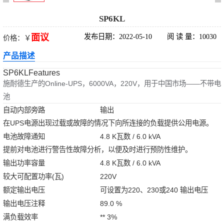
)
系列 (25-75kVA)
华为UPS5000-E
SP6KL
面议
发布日期：2022-05-10
阅 读 量：10030
价格：￥
系列 (25-
华为UPS5000-E
产品描述
125kVA)
系列 (50-
华为FusionPower
SP6KLFeatures
施耐德生产的Online-UPS，6000VA，220V，用于中国市场——不带电
800kVA)
系列
维谛UPS电源
池
自动内部旁路
输出
（1200kVA）
在UPS电源出现过载或故障的情况下向所连接的负载提供公用电源。
电池故障通知
4.8 K瓦数 / 6.0 kVA
提前对电池进行警告性故障分析，以便及时进行预防性维护。
输出功率容量
4.8 K瓦数 / 6.0 kVA
较大可配置功率(瓦)
220V
额定输出电压
可设置为220、230或240 输出电压
输出电压注释
89.0 %
满负载效率
** 3%